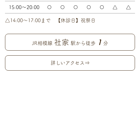
15:00～20:00
〇
〇
〇
〇
〇
△
△
△14:00～17:00まで 【休診日】祝祭日
社家
1
JR相模線
駅から徒歩
分
詳しいアクセス⇒